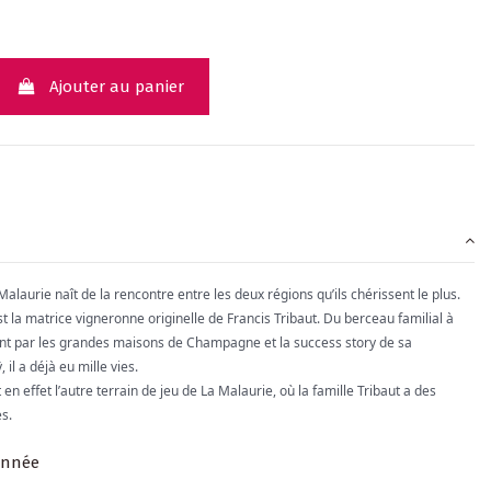
Ajouter au panier
alaurie naît de la rencontre entre les deux régions qu’ils chérissent le plus.
la matrice vigneronne originelle de Francis Tribaut. Du berceau familial à
t par les grandes maisons de Champagne et la success story de sa
il a déjà eu mille vies.
n effet l’autre terrain de jeu de La Malaurie, où la famille Tribaut a des
es.
onnée