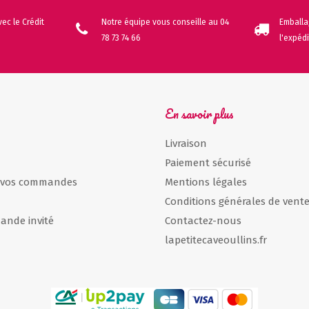
ec le Crédit
Notre équipe vous conseille au 04
Emballa
78 73 74 66
l'expéd
En savoir plus
Livraison
Paiement sécurisé
e vos commandes
Mentions légales
Conditions générales de vent
ande invité
Contactez-nous
lapetitecaveoullins.fr