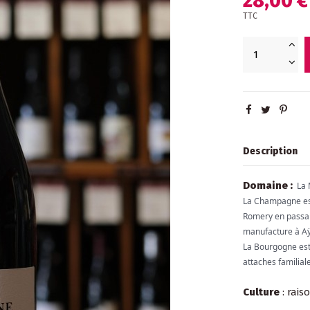
28,00 €
TTC
Description
Domaine :
La M
La Champagne est 
Romery en passan
manufacture à Aÿ, 
La Bourgogne est e
attaches familial
Culture
: rais