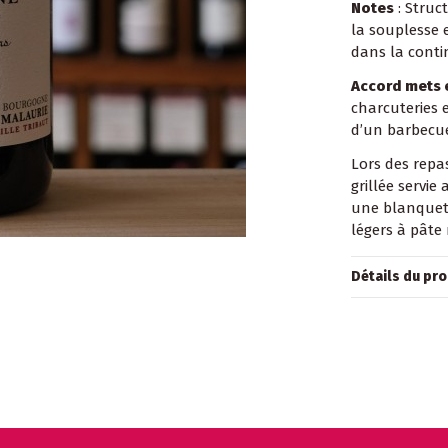
Notes
: Struc
la souplesse 
dans la contin
Accord mets e
charcuteries 
d’un barbecue
Lors des repas
grillée servie
une blanquett
légers à pâte 
Détails du pro